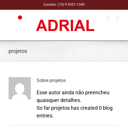
Skip
Contato:
(19) 9 9351-1340
to
content
projetos
Sobre
projetos
Esse autor ainda não preencheu
quaisquer detalhes.
So far projetos has created 0 blog
entries.